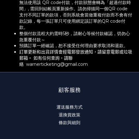
無法使用該 QR code付款，付款狀態會轉為「超過付款時
間」, 需回到結帳頁重新操作。請勿掃描同一個QR code
支付不同訂單的款項，否則系統會當做重複付款而不會有付
款記錄，每一張訂單只可使用綁定該訂單的QR code付
款。
整個付款流程大約需時5秒，請耐心等候付款確認，切勿心
急重覆付款～
預購訂單一經確認，恕不接受任何理由要求取消和退款。
訂單更新
和出貨
詳情
會
經電郵發放通知
，
請留意電郵或垃圾
郵箱。 如有任何查詢
，
請聯
絡
warnerticketing@gmail.com
顧客服務
運送服務方式
退換貨政策
條款與細則