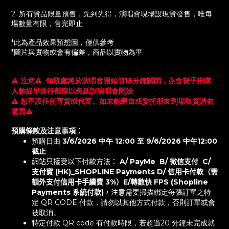
2. 所有貨品限量預售，先到先得，演唱會現場設現貨發售，唯每
場數量有限，售完即止
*此為產品效果預想圖，僅供參考
*圖片與實物或會有偏差，商品以實物為準
⚠️ 注意
⚠️
領取處將於演唱會開始前15分鐘關閉，亦會視乎排隊
人數提早進行截龍以免延誤演唱會開始
⚠️
恕不設任何寄貨或代寄。如未能親自或委托朋友到場取貨請勿
購買
⚠️
預購條款及注意事項：
預購日由
3/6/2026 中午 12:00 至 9/6/2026 中午12:00
截止
網站只接受以下付款方法：
A/ PayMe B/ 微信支付 C/
支付寶 (HK)_SHOPLINE Payments D/ 信用卡付款（需
額外支付信用卡手續費 3%）E/轉數快 FPS (Shopline
Payments 系統付款)
，注意
需要掃描綁定每張訂單之特
定 QR CODE 付款，請勿以其他方式付款，否則訂單或會
被取消。
特定付款 QR code 有付款時限，若超過20 分鐘未完成就