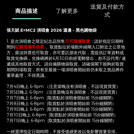
送貨及付款方
商品描述
了解更多
式
張天賦 E=MC2 演唱會 2026 週邊
-
黑色購物袋
1. 是次演唱會之限定紀念品預售
只可現場取貨
：
請於指定日期時
間到
紅館現場外自取
，
取貨點位於場館外綠閘入口附近之公眾地
方，毋須持票也可取貨，亦可委託朋友代取，需提供訂單資料或
取貨兌換碼，
兌換碼將於6月30日前經電郵發出，
恕不設代寄
/
速
遞或其他取貨方式。請自備購物袋取貨。
請確保閣下能夠於取貨
期間到場取貨，所有至最後一場演唱會開始前仍未取之貨品將作
棄單處理，不得異議。
7月4日晚上 6-9pm （注意當晚沒有演唱會，不設現貨買賣）
7月5日晚上 6-9pm （注意當晚沒有演唱會，不設現貨買賣）
7月7日晚上 6-8pm (取貨點於演唱會開始前 15分鐘關閉）
7月8日晚上 6-8pm
(取貨點於演唱會開始前 15分鐘關閉）
7月9日晚上 6-8pm
(取貨點於演唱會開始前 15分鐘關閉）
7
月
10
日晚上
6-8pm
(
取貨點於演唱會開始前
15
分鐘關閉）
7
月
11
日晚上
6-8pm
(
取貨點於演唱會開始前
15
分鐘關閉）
一經選擇指定日期時間，不接受後續更改以免影響貨量安排。