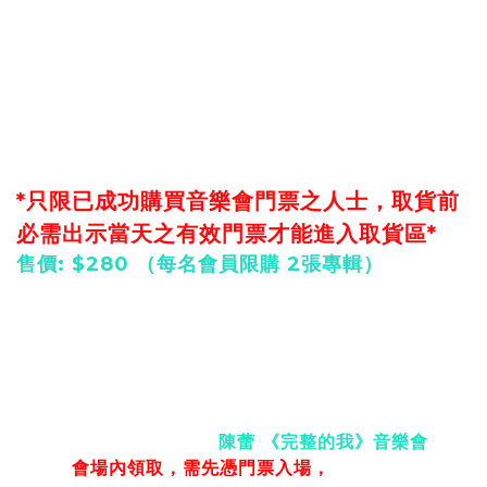
款。
訂單更新和出貨詳情會經電郵發放通知，請留意電郵或
垃圾郵箱。 如有任何查詢，請聯
絡
warnerticketing@gmail.com
陳蕾 2026 最新實體專輯《凝》 預購
*只限已成功購買音樂會門票之人士，取貨前
必需出示當天之有效門票才能進入取貨區*
售價: $280 （每名會員限購 2張專輯）
預購時間｜3.12 (四) 中午12:00 - 3.15（日）23:59
先到先得，售完即止。
取貨方式
自取：
於
3月22 - 25日
陳蕾 《完整的我》音樂會
開
始前於
會場內領取
，需先憑門票入場，
請於指定時間內