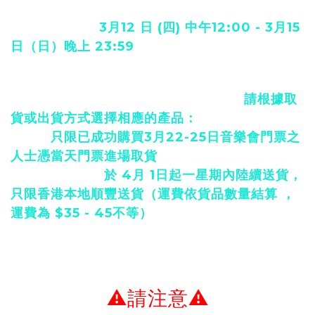
實體專輯
將於
3月12 日 (四) 中午12:00 - 3月15
日（日）晚上 23:59
於 Warner Music Online
Shop 作限量發售！
每位eshop會員最多可訂購
2 張專輯，
請根據取
貨或出貨方式選擇相應的產品：
自取：
只限已成功購買3月22-25日音樂會門票之
人士憑當天門票進場取貨
本地順豐出貨：
於 4月 1日起一星期內陸續送貨，
只限香港本地順豐送貨（運費依貨品數量結算 ，
運費為 $35 - 45不等）
不設其他自取方法，敬請留意。
⚠️請注意⚠️