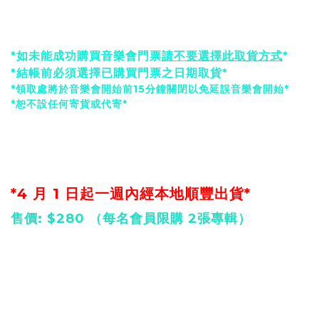
(18:30-20:15)
到
PORTAL
(九龍新蒲崗彩虹道212號
THE BURROW 1樓及2樓)，憑兌換電郵內之取貨二維
碼/訂單號碼/電話號碼自取。
*如未能成功購買音樂會門票
請不要選擇此取貨方式
*
*結帳前必須選擇已購買門票之日期取貨*
*領取處將於音樂會開始前15分鐘關閉以免延誤音樂會開始*
*恕不設任何寄貨或代寄*
陳蕾 2026 最新實體專輯《凝》 預購
*4 月 1 日起一週內經本地順豐出貨*
售價: $280 （每名會員限購 2張專輯）
預購時間｜3.12 (四) 中午12:00 - 3.15（日）23:59
先到先得，售完即止。