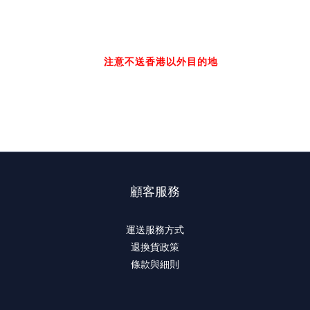
送貨方式
本地順豐送貨：
貨品將於
4月 1日起
一星期內陸續出貨，只限
香港本地順豐送貨，
注意不送香港以外目的地
。請下單時輸入
有效收件人香港手提電話號碼，否則不能接受訂單。
順豐運費：
視乎數量，1張專輯 $35， 2張專輯共 $45
顧客服務
運送服務方式
退換貨政策
條款與細則