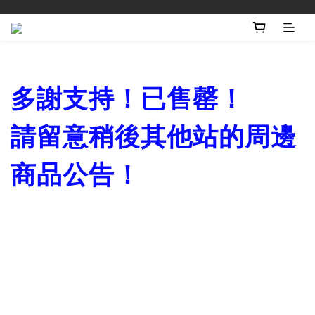
多謝支持！已售罄！
請留意稍後其他站的周邊
商品公告！
「張天賦巡迴演唱會
This is MC 2 東莞站」
限定簽名海報預購