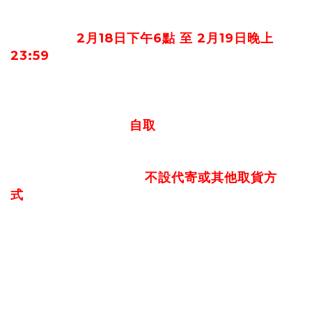
預售時間：
2月18日下午6點 至 2月19日晚上
23:59
網店支付方式：只接受微信支付付款
取貨形式：於2月22日演唱會當天憑訂單電郵、訂
單號碼或電話號碼到東莞銀行籃球中心會場外之演
唱會海報預訂領取處
自取
領取處營運時間：2月22日下午6時30分至7時15
分
※ 請自備購物袋取貨。
不設代寄或其他取貨方
式
，請確保閣下能夠於2月22日當天演唱會開始前
取貨，如未有於指定時間到場取貨，貨品將作棄單
處理，不得異議。
※ 訂單和取貨詳情會經電郵發放通知，請留意電
郵或垃圾郵箱。如有任何查詢，請聯絡
warnerticketing@gmail.com
※ 此為產品效果預想圖，僅供參考，圖片與實物