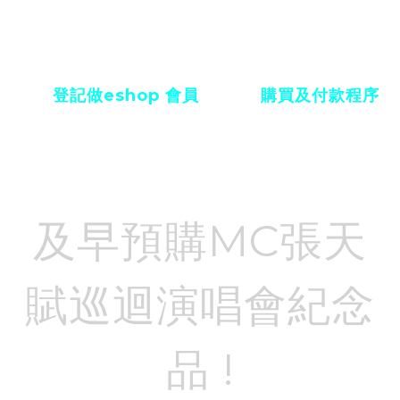
或會有偏差，商品以實物為準
預訂訂單一經建立，恕不接受任何理由要求取消和
退款。
請先
登記做eshop 會員
及細閱
購買及付款程序
及早預購MC張天
賦巡迴演唱會紀念
品 !