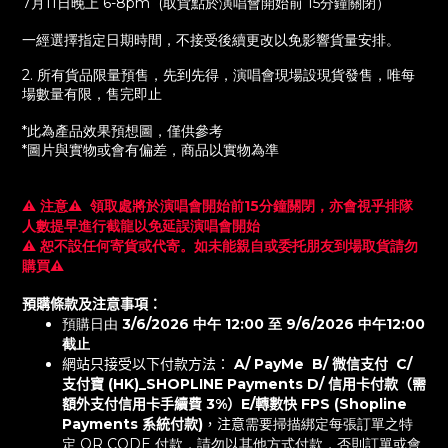
7
月
11
日晚上
6-8pm
(
取貨點於演唱會開始前
15
分鐘關閉）
一經選擇指定日期時間，不接受後續更改以免影響貨量安排。
2. 所有貨品限量預售，先到先得，演唱會現場設現貨發售，唯每
場數量有限，售完即止
*此為產品效果預想圖，僅供參考
*圖片與實物或會有偏差，商品以實物為準
⚠️ 注意
⚠️
領取處將於演唱會開始前15分鐘關閉，亦會視乎排隊
人數提早進行截龍以免延誤演唱會開始
⚠️
恕不設任何寄貨或代寄。如未能親自或委托朋友到場取貨請勿
購買
⚠️
預購條款及注意事項：
預購日由
3/6/2026 中午 12:00 至 9/6/2026 中午12:00
截止
網站只接受以下付款方法：
A/ PayMe B/ 微信支付 C/
支付寶 (HK)_SHOPLINE Payments D/ 信用卡付款（需
額外支付信用卡手續費 3%）E/轉數快 FPS (Shopline
Payments 系統付款)
，注意
需要掃描綁定每張訂單之特
定 QR CODE 付款，請勿以其他方式付款，否則訂單或會