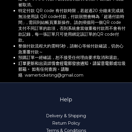
被取消。
特定付款 QR code 有付款時限，若超過20 分鐘未完成就
無法使用該 QR code付款，付款狀態會轉為「超過付款時
間」, 需回到結帳頁重新操作。請勿掃描同一個QR code
支付不同訂單的款項，否則系統會當做重複付款而不會有付
款記錄，每一張訂單只可使用綁定該訂單的QR code付
款。
整個付款流程大約需時5秒，請耐心等候付款確認，切勿心
急重覆付款～
預購訂單一經確認，恕不接受任何理由要求取消和退款。
訂單更新
和出貨
詳情
會
經電郵發放通知
，
請留意電郵或垃圾
郵箱。 如有任何查詢
，
請聯
絡
warnerticketing@gmail.com
Help
Delivery & Shipping
Return Policy
Terms & Conditions