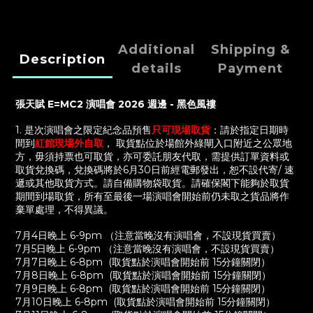
Additional
Shipping &
Description
details
Payment
張天賦 E=MC2 演唱會 2026 週邊
-
黑色風褸
1. 是次演唱會之限定紀念品預售
只可現場取貨
：
請於指定日期時
間到
紅館現場外自取
，
取貨點位於場館外綠閘入口附近之公眾地
方，毋須持票也可取貨，亦可委託朋友代取，需提供訂單資料或
取貨兌換碼，
兌換碼將於6月30日前經電郵發出，
恕不設代寄
/
速
遞或其他取貨方式。請自備購物袋取貨。
請確保閣下能夠於取貨
期間到場取貨，所有至最後一場演唱會開始前仍未取之貨品將作
棄單處理，不得異議。
7月4日晚上 6-9pm （注意當晚沒有演唱會，不設現貨買賣）
7月5日晚上 6-9pm （注意當晚沒有演唱會，不設現貨買賣）
7月7日晚上 6-8pm (取貨點於演唱會開始前 15分鐘關閉）
7月8日晚上 6-8pm
(取貨點於演唱會開始前 15分鐘關閉）
7月9日晚上 6-8pm
(取貨點於演唱會開始前 15分鐘關閉）
7
月
10
日晚上
6-8pm
(
取貨點於演唱會開始前
15
分鐘關閉）