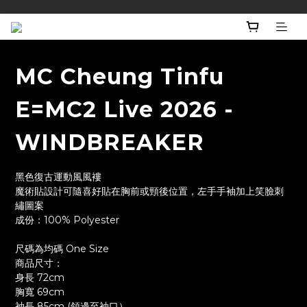
MC Cheung Tinfu
E=MC2 Live 2026 -
WINDBREAKER
黑色復古運動風風褸
魔術貼設計可隨喜好貼在胸前或頸後位置，左手手袖加上笑臉刺
繡圖案
成份：100% Polyester
尺碼為均碼 One Size
商品尺寸：
身長 72cm
胸寬 69cm
袖長 85cm (領邊至袖口）