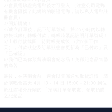
2/會員需驗證完電郵後才可登入 （注意公司電郵
有機會阻擋了此網站的驗證電郵，請以私人電郵註
冊會員）
3/開始購物！
4/成立訂單後，記下訂單號碼，於24小時內以轉
數快或銀行轉帳付款，轉帳時緊記註明訂單號碼！
5/上載付款截圖！待對帳完成後 （約7個工作
天），付款狀態及訂單狀態會更新為「已付款」及
「已確認」
6/我們已為你預留演唱會紀念品！免卻紀念品售罄
的痛苦
最後，在演唱會前一週會以電郵通知取貨詳情，請
4
13 - 14
15:00 - 21:00
於演唱會當天
月
日
到位
於紅館場外綠閘的
「預購訂單領取處」領取預購
之紀念品！