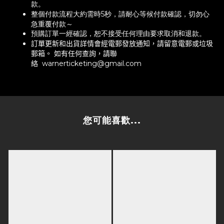
款。
整個付款流程大約需時5秒，請耐心等候付款確認，切勿心
急重覆付款～
預購訂單一經確認，恕不接受任何理由要求取消和退款。
訂單更新
和出貨
詳情
會
經電郵發放通知
，
請留意電郵或垃圾
郵箱。 如有任何查詢
，
請聯
絡
warnerticketing@gmail.com
您可能喜歡...