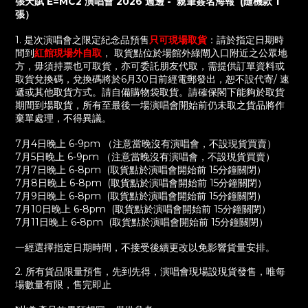
張天賦 E=MC2 演唱會 2026 週邊
-
親筆簽名海報 (隨機款 1
張）
1. 是次演唱會之限定紀念品預售
只可現場取貨
：
請於指定日期時
間到
紅館現場外自取
，
取貨點位於場館外綠閘入口附近之公眾地
方，毋須持票也可取貨，亦可委託朋友代取，需提供訂單資料或
取貨兌換碼，
兌換碼將於6月30日前經電郵發出，
恕不設代寄
/
速
遞或其他取貨方式。請自備購物袋取貨。
請確保閣下能夠於取貨
期間到場取貨，所有至最後一場演唱會開始前仍未取之貨品將作
棄單處理，不得異議。
7月4日晚上 6-9pm （注意當晚沒有演唱會，不設現貨買賣）
7月5日晚上 6-9pm （注意當晚沒有演唱會，不設現貨買賣）
7月7日晚上 6-8pm (取貨點於演唱會開始前 15分鐘關閉）
7月8日晚上 6-8pm
(取貨點於演唱會開始前 15分鐘關閉）
7月9日晚上 6-8pm
(取貨點於演唱會開始前 15分鐘關閉）
7
月
10
日晚上
6-8pm
(
取貨點於演唱會開始前
15
分鐘關閉）
7
月
11
日晚上
6-8pm
(
取貨點於演唱會開始前
15
分鐘關閉）
一經選擇指定日期時間，不接受後續更改以免影響貨量安排。
2. 所有貨品限量預售，先到先得，演唱會現場設現貨發售，唯每
場數量有限，售完即止