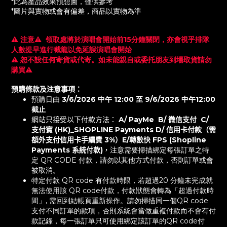
*此為產品效果預想圖，僅供參考
*圖片與實物或會有偏差，商品以實物為準
⚠️ 注意
⚠️
領取處將於演唱會開始前15分鐘關閉，亦會視乎排隊
人數提早進行截龍以免延誤演唱會開始
⚠️
恕不設任何寄貨或代寄。如未能親自或委托朋友到場取貨請勿
購買
⚠️
預購條款及注意事項：
預購日由
3/6/2026 中午 12:00 至 9/6/2026 中午12:00
截止
網站只接受以下付款方法：
A/ PayMe B/ 微信支付 C/
支付寶 (HK)_SHOPLINE Payments D/ 信用卡付款（需
額外支付信用卡手續費 3%）E/轉數快 FPS (Shopline
Payments 系統付款)
，注意
需要掃描綁定每張訂單之特
定 QR CODE 付款，請勿以其他方式付款，否則訂單或會
被取消。
特定付款 QR code 有付款時限，若超過20 分鐘未完成就
無法使用該 QR code付款，付款狀態會轉為「超過付款時
間」, 需回到結帳頁重新操作。請勿掃描同一個QR code
支付不同訂單的款項，否則系統會當做重複付款而不會有付
款記錄，每一張訂單只可使用綁定該訂單的QR code付