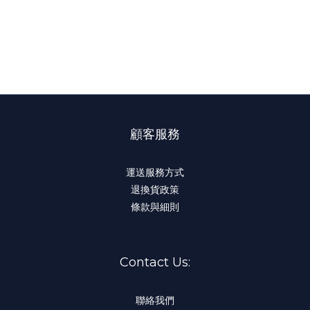
位於九龍灣的辦公室領取
逾期未取而於原定領取日 3 天內未有聯絡客服跟進當棄
單處理，恕不作退款安排。
顧客服務
運送服務方式
退換貨政策
條款與細則
Contact Us:
聯絡我們