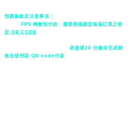
預購條款及注意事項：
只接受
FPS 轉數快付款
及
需要掃描綁定每張訂單之特
定 QR CODE
付款，請勿以其他方式付款，否則訂單
或會被取消。
特定 QR code 有付款時限，
若超過20 分鐘未完成就
無法使用該 QR code付款
，付款狀態會轉為「超過付
款時間」, 需回到結帳頁重新操作。
若顧客使用行動裝置購物，需將系統生成之付款QR
Code 畫面截圖，並前往轉數快 App/網上銀行 App 掃
描此特定 QR Code截圖以完成結帳。
如購買超過會員名額 2張，多購之訂單會被取消，多付
之款項將不作退款，敬請留意。
預購訂單一經建立，恕不接受任何理由要求取消和退
款。
訂單更新和出貨詳情會經電郵發放通知，請留意電郵或