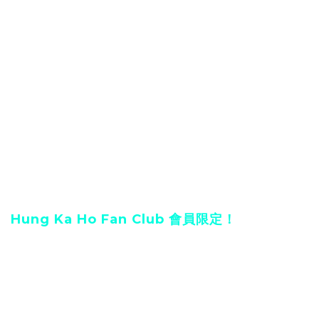
收錄歌曲包括：
拆禮物的孩子
明星示範生
Truth or Dare
預言家
逆便所
黑玻璃
漫天星
衰仔樂園
只要你不尷尬
Hung Ka Ho Fan Club 會員限定！
本年度之會員 於 Warner Music Online Shop 訂購
洪嘉豪實體專輯 “Inner | Child”
將獲贈會員限定之
A2 尺寸海報一張，訂購兩張專輯將獲得海報兩張。海
報共有 2 款，不作單賣，送出之款式為隨機款，不可指
定。