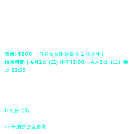
垃圾郵箱。 如有任何查詢，請聯
絡 warnerticketing@gmail.com
KHFC 限定 - 洪嘉豪實體專輯 “Inner | Child”
限量預購
售價: $260
（每名會員限購最多 2 張專輯）
預購時間｜4月2日 (二) 中午12:00 - 4月3日（三）晚
上 23:59
網店限量預售只限本年度之 KHFC 會員，每名會員最多
可訂購 2 張專輯。先到先得，售完即止。
預計取貨日子為 4月13日起，貨品只限以下兩種取貨方
式：
1/ 紅館自取
：於演唱會當天 4月 13 - 14 日 15:00 -
21:00 到位於紅館場外綠閘的 「預購訂單領取處」領取
2/ 華納辦公室自取
：於 4月17日 12:00 - 19:00 到華納